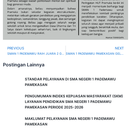
PREVIOUS
NEXT
Prev
SMAN 1 PADEMAWU RAIH JUARA 2 GERAK JALAN PUTRI SE-KECAMATAN PADEMAWU
SMAN 1 PADEMAWU PAMEKASAN GELAR UPACARA RI KE-80, GURU DAN SISWA KENAKAN PAKAIAN ADAT
Postingan Lainnya
STANDAR PELAYANAN DI SMA NEGERI 1 PADEMAWU
PAMEKASAN
PENGUMUMAN INDEKS KEPUASAN MASYARAKAT (SKM)
LAYANAN PENDIDIKAN SMA NEGERI 1 PADEMAWU
PAMEKASAN PERIODE 2025-2026
MAKLUMAT PELAYANAN SMA NEGERI 1 PADEMAWU
PAMEKASAN