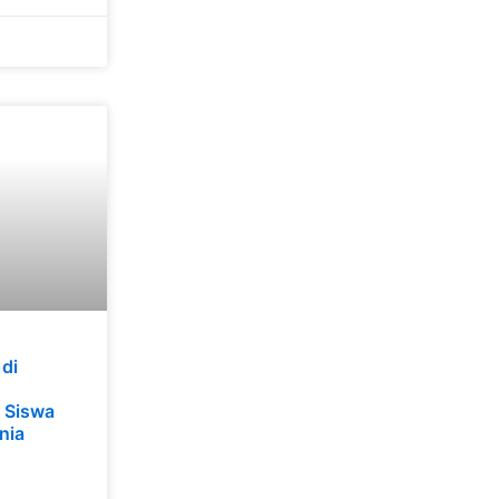
di
:
 Siswa
nia