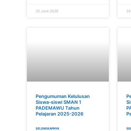
25 June 2026
24
Pengumuman Kelulusan
P
Siswa-siswi SMAN 1
S
PADEMAWU Tahun
P
Pelajaran 2025-2026
P
SELENGKAPNYA
SE