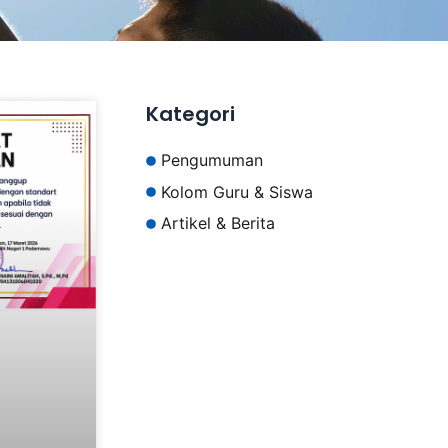
Kategori
Pengumuman
Kolom Guru & Siswa
Artikel & Berita