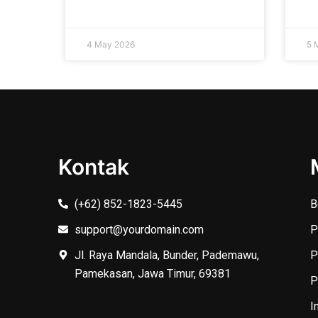
4 May 2026
5 
Kontak
(+62) 852-1823-5445
B
support@yourdomain.com
P
Jl. Raya Mandala, Bunder, Pademawu,
P
Pamekasan, Jawa Timur, 69381
P
I