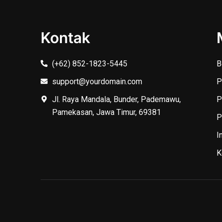
Kontak
(+62) 852-1823-5445
B
support@yourdomain.com
P
Jl. Raya Mandala, Bunder, Pademawu,
P
Pamekasan, Jawa Timur, 69381
P
I
K