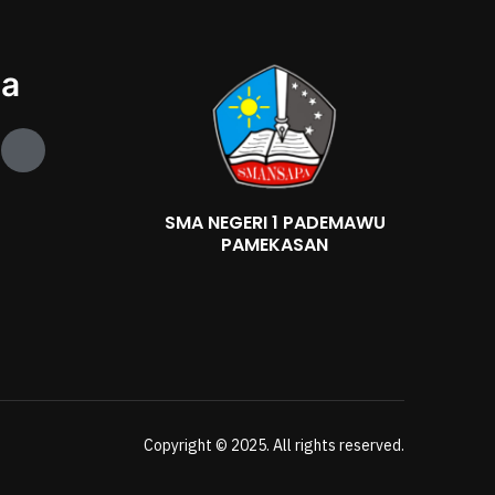
ia
J
k
i
-
SMA NEGERI 1 PADEMAWU
i
PAMEKASAN
n
s
t
a
g
r
a
m
-
1
Copyright © 2025. All rights reserved.
-
l