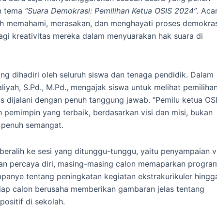
n tema
“Suara Demokrasi: Pemilihan Ketua OSIS 2024”
. Aca
ebih memahami, merasakan, dan menghayati proses demokras
gi kreativitas mereka dalam menyuarakan hak suara di
g dihadiri oleh seluruh siswa dan tenaga pendidik. Dalam
aliyah, S.Pd., M.Pd., mengajak siswa untuk melihat pemiliha
s dijalani dengan penuh tanggung jawab. “Pemilu ketua OS
ih pemimpin yang terbaik, berdasarkan visi dan misi, bukan
n penuh semangat.
beralih ke sesi yang ditunggu-tunggu, yaitu penyampaian vi
gan percaya diri, masing-masing calon memaparkan progra
anye tentang peningkatan kegiatan ekstrakurikuler hingg
tiap calon berusaha memberikan gambaran jelas tentang
sitif di sekolah.