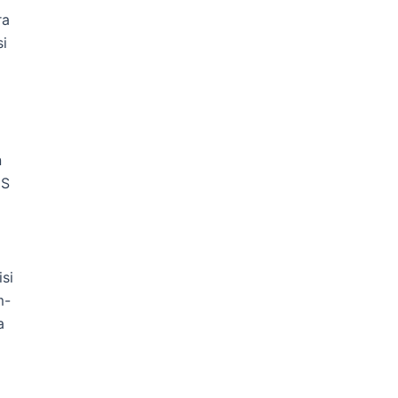
ra
i
n
IS
si
m-
a