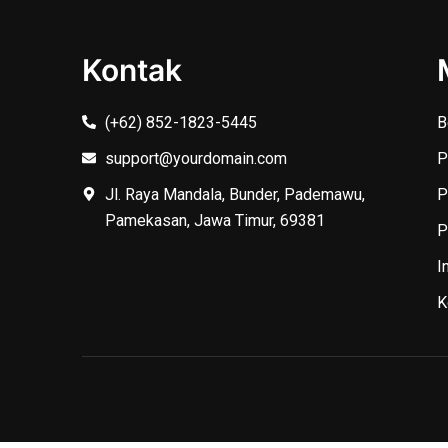
Kontak
(+62) 852-1823-5445
B
support@yourdomain.com
P
Jl. Raya Mandala, Bunder, Pademawu,
P
Pamekasan, Jawa Timur, 69381
P
I
K