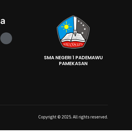
ia
J
k
i
-
SMA NEGERI 1 PADEMAWU
i
PAMEKASAN
n
s
t
a
g
r
a
m
-
1
Copyright © 2025. All rights reserved.
-
l