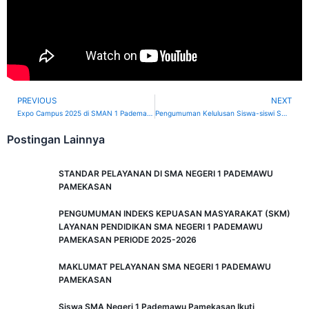
PREVIOUS
NEXT
Prev
Expo Campus 2025 di SMAN 1 Pademawu: Membuka Wawasan Siswa Kelas 12 tentang Dunia Perguruan Tinggi
Pengumuman Kelulusan Siswa-siswi SMAN 1 PADEMAWU Tahun Pelajaran 2024-2025
Postingan Lainnya
STANDAR PELAYANAN DI SMA NEGERI 1 PADEMAWU
PAMEKASAN
PENGUMUMAN INDEKS KEPUASAN MASYARAKAT (SKM)
LAYANAN PENDIDIKAN SMA NEGERI 1 PADEMAWU
PAMEKASAN PERIODE 2025-2026
MAKLUMAT PELAYANAN SMA NEGERI 1 PADEMAWU
PAMEKASAN
Siswa SMA Negeri 1 Pademawu Pamekasan Ikuti