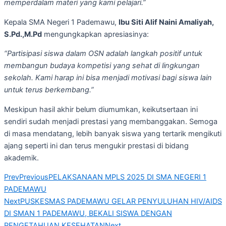
memperdalam materi yang kami pelajari.”
Kepala SMA Negeri 1 Pademawu,
Ibu Siti Alif Naini Amaliyah,
S.Pd.,M.Pd
mengungkapkan apresiasinya:
“Partisipasi siswa dalam OSN adalah langkah positif untuk
membangun budaya kompetisi yang sehat di lingkungan
sekolah. Kami harap ini bisa menjadi motivasi bagi siswa lain
untuk terus berkembang.”
Meskipun hasil akhir belum diumumkan, keikutsertaan ini
sendiri sudah menjadi prestasi yang membanggakan. Semoga
di masa mendatang, lebih banyak siswa yang tertarik mengikuti
ajang seperti ini dan terus mengukir prestasi di bidang
akademik.
Prev
Previous
PELAKSANAAN MPLS 2025 DI SMA NEGERI 1
PADEMAWU
Next
PUSKESMAS PADEMAWU GELAR PENYULUHAN HIV/AIDS
DI SMAN 1 PADEMAWU, BEKALI SISWA DENGAN
PENGETAHUAN KESEHATAN
Next