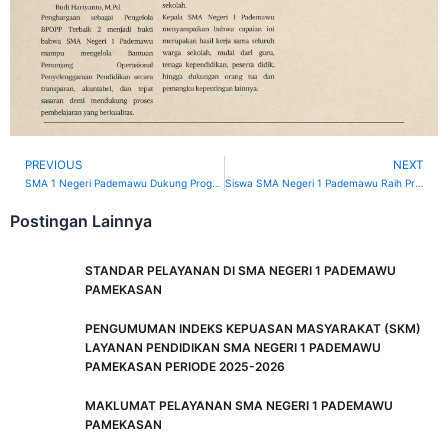
PREVIOUS
NEXT
Prev
SMA 1 Negeri Pademawu Dukung Program GEMAR dalam Pelaksanaan Pengambilan Rapor Siswa
Siswa SMA Negeri 1 Pademawu Raih Prestasi di Ajang Pencak Silat UIM Cup III Se-Madura
Postingan Lainnya
STANDAR PELAYANAN DI SMA NEGERI 1 PADEMAWU
PAMEKASAN
PENGUMUMAN INDEKS KEPUASAN MASYARAKAT (SKM)
LAYANAN PENDIDIKAN SMA NEGERI 1 PADEMAWU
PAMEKASAN PERIODE 2025-2026
MAKLUMAT PELAYANAN SMA NEGERI 1 PADEMAWU
PAMEKASAN