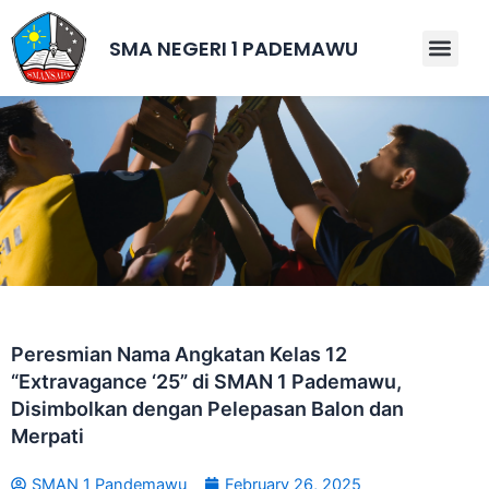
Skip
to
SMA NEGERI 1 PADEMAWU
Men
content
Peresmian Nama Angkatan Kelas 12
“Extravagance ‘25” di SMAN 1 Pademawu,
Disimbolkan dengan Pelepasan Balon dan
Merpati
SMAN 1 Pandemawu
February 26, 2025