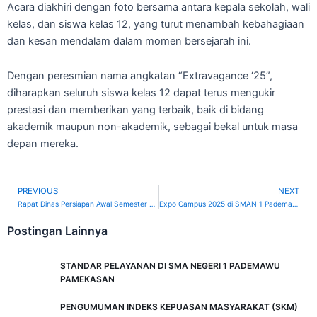
Acara diakhiri dengan foto bersama antara kepala sekolah, wali
kelas, dan siswa kelas 12, yang turut menambah kebahagiaan
dan kesan mendalam dalam momen bersejarah ini.
Dengan peresmian nama angkatan “Extravagance ‘25”,
diharapkan seluruh siswa kelas 12 dapat terus mengukir
prestasi dan memberikan yang terbaik, baik di bidang
akademik maupun non-akademik, sebagai bekal untuk masa
depan mereka.
PREVIOUS
NEXT
Prev
Rapat Dinas Persiapan Awal Semester Genap di SMAN 1 Pademawu: Pengawasan dan Strategi Pembelajaran di Semester Mendatang
Expo Campus 2025 di SMAN 1 Pademawu: Membuka Wawasan Siswa Kelas 12 tentang Dunia Perguruan Tinggi
Postingan Lainnya
STANDAR PELAYANAN DI SMA NEGERI 1 PADEMAWU
PAMEKASAN
PENGUMUMAN INDEKS KEPUASAN MASYARAKAT (SKM)