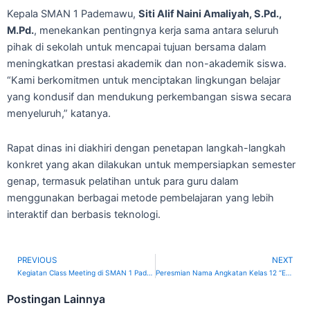
Kepala SMAN 1 Pademawu,
Siti Alif Naini Amaliyah, S.Pd.,
M.Pd.
, menekankan pentingnya kerja sama antara seluruh
pihak di sekolah untuk mencapai tujuan bersama dalam
meningkatkan prestasi akademik dan non-akademik siswa.
“Kami berkomitmen untuk menciptakan lingkungan belajar
yang kondusif dan mendukung perkembangan siswa secara
menyeluruh,” katanya.
Rapat dinas ini diakhiri dengan penetapan langkah-langkah
konkret yang akan dilakukan untuk mempersiapkan semester
genap, termasuk pelatihan untuk para guru dalam
menggunakan berbagai metode pembelajaran yang lebih
interaktif dan berbasis teknologi.
PREVIOUS
NEXT
Prev
Kegiatan Class Meeting di SMAN 1 Pademawu, Meningkatkan Kreativitas dan Kebersamaan Siswa
Peresmian Nama Angkatan Kelas 12 “Extravagance ‘25” di SMAN 1 Pademawu, Disimbolkan dengan Pelepasan Balon dan Merpati
Postingan Lainnya