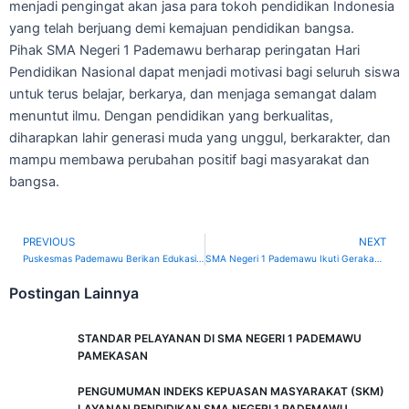
menjadi pengingat akan jasa para tokoh pendidikan Indonesia
yang telah berjuang demi kemajuan pendidikan bangsa.
Pihak SMA Negeri 1 Pademawu berharap peringatan Hari
Pendidikan Nasional dapat menjadi motivasi bagi seluruh siswa
untuk terus belajar, berkarya, dan menjaga semangat dalam
menuntut ilmu. Dengan pendidikan yang berkualitas,
diharapkan lahir generasi muda yang unggul, berkarakter, dan
mampu membawa perubahan positif bagi masyarakat dan
bangsa.
PREVIOUS
NEXT
Prev
Puskesmas Pademawu Berikan Edukasi Pertolongan Pertama pada Luka Psikologis di SMA Negeri 1 Pademawu
SMA Negeri 1 Pademawu Ikuti Gerakan Minum Tablet Tambah Darah Serentak se-Jawa Timur
Postingan Lainnya
STANDAR PELAYANAN DI SMA NEGERI 1 PADEMAWU
PAMEKASAN
PENGUMUMAN INDEKS KEPUASAN MASYARAKAT (SKM)
LAYANAN PENDIDIKAN SMA NEGERI 1 PADEMAWU