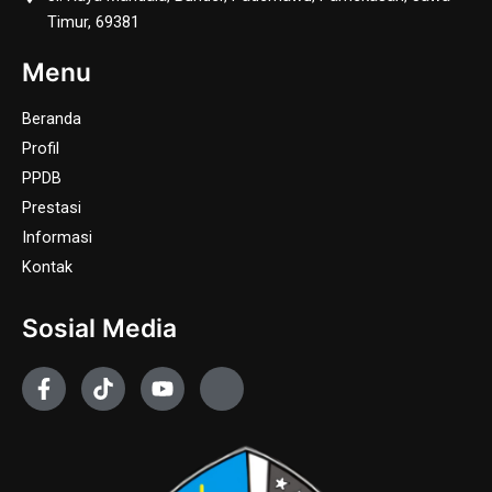
Timur, 69381
Menu
Beranda
Profil
PPDB
Prestasi
Informasi
Kontak
Sosial Media
F
T
Y
J
a
i
o
k
c
k
u
i
e
t
t
-
b
o
u
i
o
k
b
n